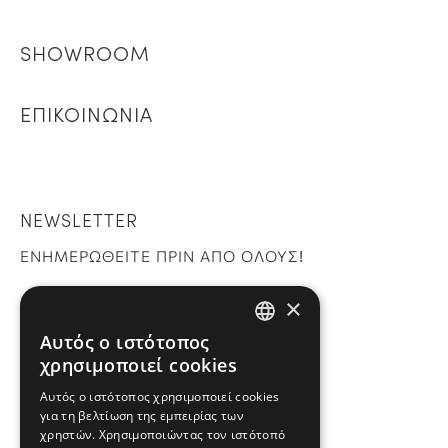
SHOWROOM
ΕΠΙΚΟΙΝΩΝΙΑ
NEWSLETTER
ΕΝΗΜΕΡΩΘΕΙΤΕ ΠΡΙΝ ΑΠΟ ΟΛΟΥΣ!
×
Εγγραφή
Αυτός ο ιστότοπος
GREEK
χρησιμοποιεί cookies
ENGLISH
Αυτός ο ιστότοπος χρησιμοποιεί cookies
για τη βελτίωση της εμπειρίας των
ΕΠΙΚΟΙΝΩΝΗΣΤΕ ΜΑΖΙ ΜΑΣ
χρηστών. Χρησιμοποιώντας τον ιστότοπό