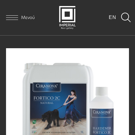
Μενού
EN