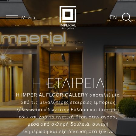
Μενού
EN
Η ΕΤΑΙΡΕΙΑ
H IMPERIAL FLOOR GALLERY αποτελεί μία
από τις μεγαλύτερες εταιρείες εμπορίας
ξύλινων δαπέδων στην Ελλάδα και διατηρεί
εδώ και χρόνια ηγετική θέση στην αγορά,
μέσα από σκληρή δουλειά, συνεχή
ενημέρωση και εξειδίκευση στα ξύλινα