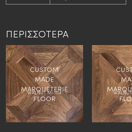
ΠΕΡΙΣΣΟΤΕΡΑ
CUSTOM
CUS
MADE
MA
MARQUETERIE
MARQU
WALNUT M-104
WALNUT
FLOOR
FL