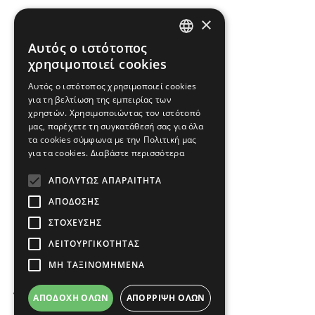
×
Εγγραφή
Αυτός ο ιστότοπος
GREEK
χρησιμοποιεί cookies
ENGLISH
Αυτός ο ιστότοπος χρησιμοποιεί cookies
για τη βελτίωση της εμπειρίας των
ΕΠΙΚΟΙΝΩΝΗΣΤΕ ΜΑΖΙ ΜΑΣ
χρηστών. Χρησιμοποιώντας τον ιστότοπό
μας, παρέχετε τη συγκατάθεσή σας για όλα
Τηλ.: 2310 488 440 & 2310 488 447
τα cookies σύμφωνα με την Πολιτική μας
για τα cookies.
Διαβάστε περισσότερα
info@imperialfloor.gr
ΑΠΟΛΎΤΩΣ ΑΠΑΡΑΊΤΗΤΑ
ΑΠΌΔΟΣΗΣ
ΣΤΌΧΕΥΣΗΣ
ΛΕΙΤΟΥΡΓΙΚΌΤΗΤΑΣ
ΜΗ ΤΑΞΙΝΟΜΗΜΈΝΑ
Όροι Χρήσης
ΑΠΟΔΟΧΉ ΌΛΩΝ
ΑΠΌΡΡΙΨΗ ΌΛΩΝ