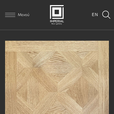
Μενού
EN