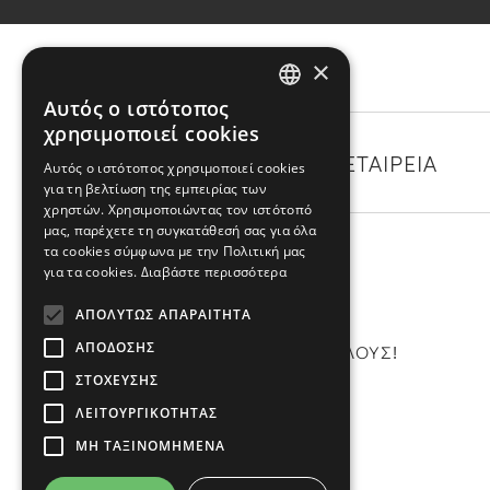
×
Αυτός ο ιστότοπος
GREEK
χρησιμοποιεί cookies
ENGLISH
ΚΑΤΗΓΟΡΙΕΣ
Η ΕΤΑΙΡΕΙΑ
Αυτός ο ιστότοπος χρησιμοποιεί cookies
για τη βελτίωση της εμπειρίας των
χρηστών. Χρησιμοποιώντας τον ιστότοπό
μας, παρέχετε τη συγκατάθεσή σας για όλα
τα cookies σύμφωνα με την Πολιτική μας
για τα cookies.
Διαβάστε περισσότερα
NEWSLETTER
ΑΠΟΛΎΤΩΣ ΑΠΑΡΑΊΤΗΤΑ
ΑΠΌΔΟΣΗΣ
ΕΝΗΜΕΡΩΘΕΙΤΕ ΠΡΙΝ ΑΠΟ ΟΛΟΥΣ!
ΣΤΌΧΕΥΣΗΣ
ΛΕΙΤΟΥΡΓΙΚΌΤΗΤΑΣ
Εγγραφή
ΜΗ ΤΑΞΙΝΟΜΗΜΈΝΑ