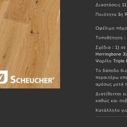
Διαστάσεις 1
Ποιότητα 3η R
Ωφέλιμο πάχο
Τοποθέτηση :
Σχέδια : 1) σ
Herringbone 3
Ψαρ/λο Triple
Το δάπεδο δια
περαιτέρω επε
αμέσως μετά 
Διατίθενται ε
καθώς και σοβ
Κατάλληλο γι