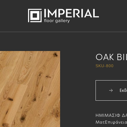
OAK BI
SKU-800
Εκδ
ΗΜΙΜΑΣΙΦ ΔΑ
ΜατΕπιφάνεια