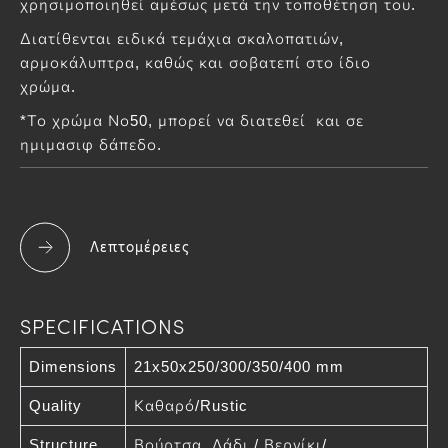
χρησιμοποιηθεί αμέσως μετά την τοποθέτηση του.
Διατίθενται ειδικά τεμάχια σκαλοπατιών,
αρμοκάλυπτρα, καθώς και σοβατεπί στο ίδιο
χρώμα.
*Το χρώμα Νο50, μπορεί να διατεθεί και σε
ημιμασιφ δάπεδο.
Λεπτομέρειες
SPECIFICATIONS
Dimensions
21x50x250/300/350/400 mm
Quality
Καθαρό/Rustic
Structure
Βούρτσα, Λάδι / Βερνίκι/