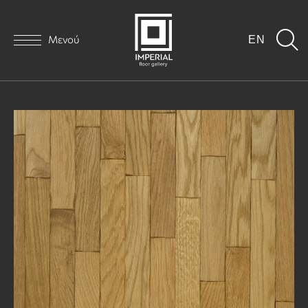
Μενού
EN