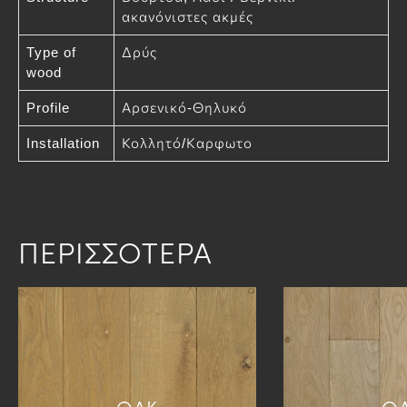
ακανόνιστες ακμές
Type of
Δρύς
wood
Profile
Αρσενικό-Θηλυκό
Installation
Κολλητό/Καρφωτο
ΠΕΡΙΣΣΟΤΕΡΑ
ΟΑΚ
Ο