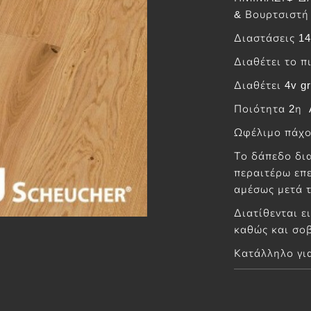
& Βουρτσιστή
Διαστάσεις 1
Διαθέτει το π
Διαθέτει 4v gr
Ποιότητα 2η A
Ωφέλιμο πάχο
Το δάπεδο δια
περαιτέρω επε
αμέσως μετά 
Διατίθενται ε
καθώς και σοβ
Κατάλληλο γι