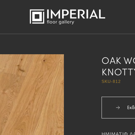
OAK W
KNOTT
SKU-812
Εκδ
ΗΜΙΜΑΣΙΦ ΔΑ