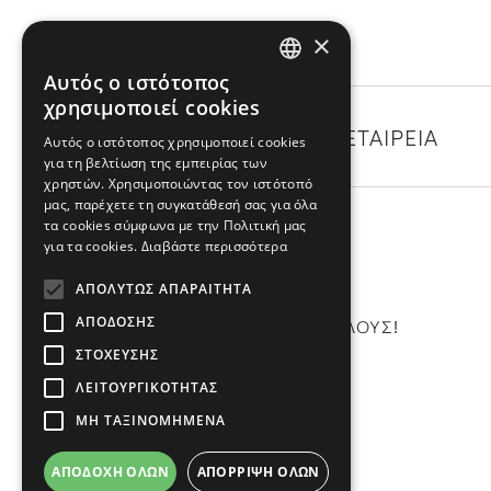
×
Αυτός ο ιστότοπος
GREEK
χρησιμοποιεί cookies
ENGLISH
ΚΑΤΗΓΟΡΙΕΣ
Η ΕΤΑΙΡΕΙΑ
Αυτός ο ιστότοπος χρησιμοποιεί cookies
για τη βελτίωση της εμπειρίας των
χρηστών. Χρησιμοποιώντας τον ιστότοπό
μας, παρέχετε τη συγκατάθεσή σας για όλα
τα cookies σύμφωνα με την Πολιτική μας
για τα cookies.
Διαβάστε περισσότερα
NEWSLETTER
ΑΠΟΛΎΤΩΣ ΑΠΑΡΑΊΤΗΤΑ
ΑΠΌΔΟΣΗΣ
ΕΝΗΜΕΡΩΘΕΙΤΕ ΠΡΙΝ ΑΠΟ ΟΛΟΥΣ!
ΣΤΌΧΕΥΣΗΣ
ΛΕΙΤΟΥΡΓΙΚΌΤΗΤΑΣ
Εγγραφή
ΜΗ ΤΑΞΙΝΟΜΗΜΈΝΑ
ΑΠΟΔΟΧΉ ΌΛΩΝ
ΑΠΌΡΡΙΨΗ ΌΛΩΝ