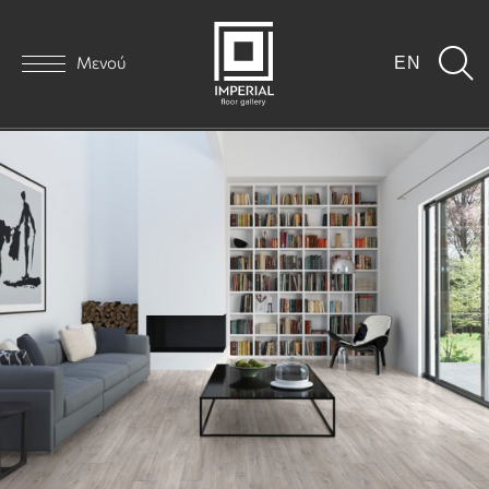
Μενού
EN