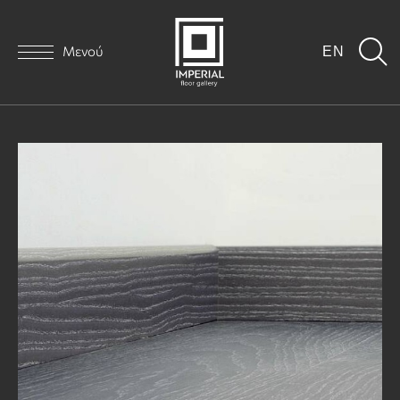
Μενού
EN