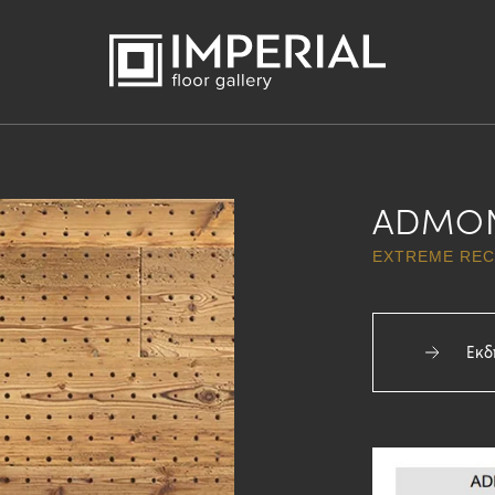
ADMON
EXTREME REC
Εκδ