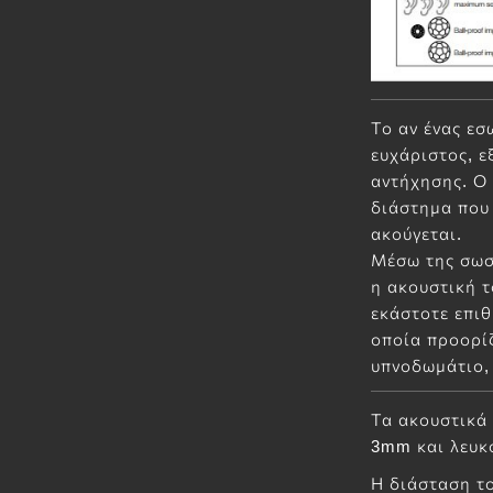
Το αν ένας εσ
ευχάριστος, ε
αντήχησης. Ο 
διάστημα που 
ακούγεται.
Μέσω της σωσ
η ακουστική 
εκάστοτε επιθ
οποία προορί
υπνοδωμάτιο,
Τα ακουστικά 
3mm και λευκ
Η διάσταση το