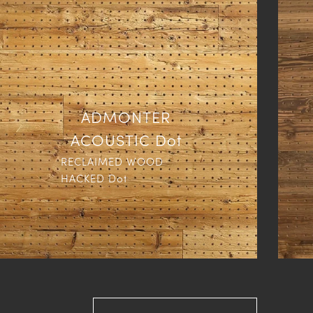
ADMONTER
ACOUSTIC Dot
RECLAIMED WOOD
HACKED Dot