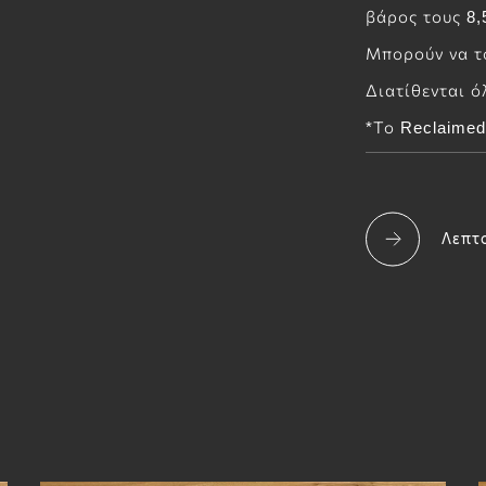
βάρος τους 8,
Μπορούν να τ
Διατίθενται ό
*Το Reclaimed
Λεπτ