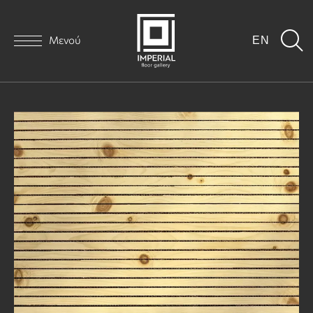
Μενού
EN