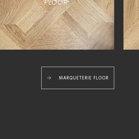
FLOOR
OAK M-104
MARQUETERIE FLOOR