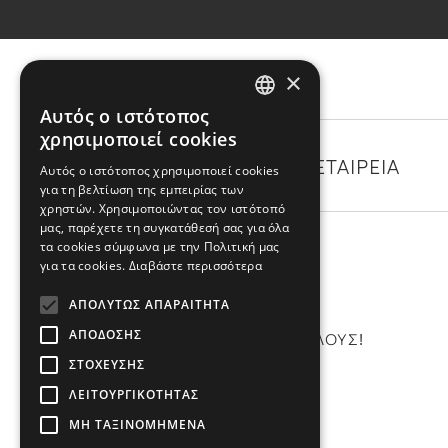
×
Αυτός ο ιστότοπος
GREEK
χρησιμοποιεί cookies
ENGLISH
ΚΑΤΗΓΟΡΙΕΣ
Η ΕΤΑΙΡΕΙΑ
Αυτός ο ιστότοπος χρησιμοποιεί cookies
για τη βελτίωση της εμπειρίας των
χρηστών. Χρησιμοποιώντας τον ιστότοπό
μας, παρέχετε τη συγκατάθεσή σας για όλα
τα cookies σύμφωνα με την Πολιτική μας
για τα cookies.
Διαβάστε περισσότερα
NEWSLETTER
ΑΠΟΛΎΤΩΣ ΑΠΑΡΑΊΤΗΤΑ
ΑΠΌΔΟΣΗΣ
ΕΝΗΜΕΡΩΘΕΙΤΕ ΠΡΙΝ ΑΠΟ ΟΛΟΥΣ!
ΣΤΌΧΕΥΣΗΣ
ΛΕΙΤΟΥΡΓΙΚΌΤΗΤΑΣ
Εγγραφή
ΜΗ ΤΑΞΙΝΟΜΗΜΈΝΑ