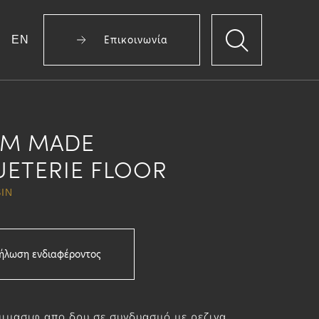
EN
Επικοινωνία
M MADE
ETERIE FLOOR
IN
ήλωση ενδιαφέροντος
μιμασιφ απο δρυ σε συνδυασμό με ρεζινα,