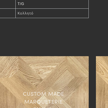
T/G
Κολλητό
CUSTOM MADE
MARQUETERIE