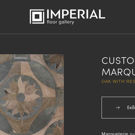
CUSTO
MARQU
OAK WITH RES
Εκδ
Marqueterie η