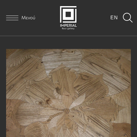
Μενού
EN