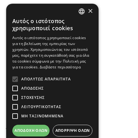
×
Εγγραφή
Αυτός ο ιστότοπος
GREEK
χρησιμοποιεί cookies
ENGLISH
Αυτός ο ιστότοπος χρησιμοποιεί cookies
για τη βελτίωση της εμπειρίας των
ΕΠΙΚΟΙΝΩΝΗΣΤΕ ΜΑΖΙ ΜΑΣ
χρηστών. Χρησιμοποιώντας τον ιστότοπό
μας, παρέχετε τη συγκατάθεσή σας για όλα
Τηλ.: 2310 488 440 & 2310 488 447
τα cookies σύμφωνα με την Πολιτική μας
για τα cookies.
Διαβάστε περισσότερα
info@imperialfloor.gr
ΑΠΟΛΎΤΩΣ ΑΠΑΡΑΊΤΗΤΑ
ΑΠΌΔΟΣΗΣ
ΣΤΌΧΕΥΣΗΣ
ΛΕΙΤΟΥΡΓΙΚΌΤΗΤΑΣ
ΜΗ ΤΑΞΙΝΟΜΗΜΈΝΑ
Όροι Χρήσης
ΑΠΟΔΟΧΉ ΌΛΩΝ
ΑΠΌΡΡΙΨΗ ΌΛΩΝ