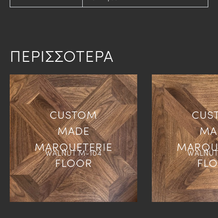
ΠΕΡΙΣΣΟΤΕΡΑ
CUSTOM
CUS
MADE
MA
MARQUETERIE
MARQU
WALNUT M-104
WALNUT
FLOOR
FL