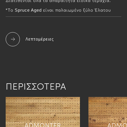
Διατίθενται όλα τα απαραίτητα ειδικά τεμάχια.
*Το Spruce Aged είναι παλαιωμένο ξύλο Έλατου
Λεπτομέρειες
ΠΕΡΙΣΣΟΤΕΡΑ
ADMONTER
ADMO