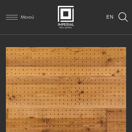
Μενού
EN