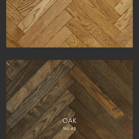
ΟΑΚ
Νο 48