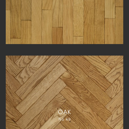
ΟΑΚ
Νο 49