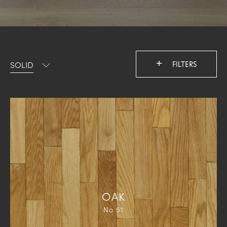
+
SOLID
FILTERS
ΟΑΚ
Νο 51