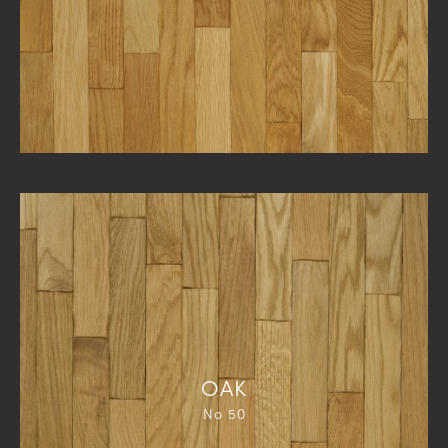
ΟΑΚ
Νο 50