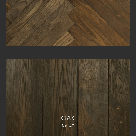
ΟΑΚ
Νο 47