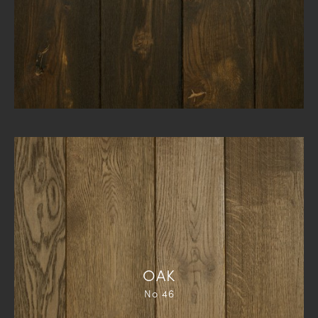
ΟΑΚ
Νο 46