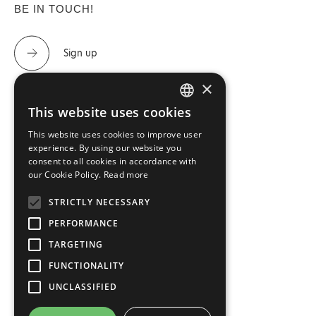
BE IN TOUCH!
Sign up
×
This website uses cookies
GREEK
CONTACT US
This website uses cookies to improve user
ENGLISH
experience. By using our website you
Tel.: 2310 488 440 & 2310 488 447
consent to all cookies in accordance with
our Cookie Policy.
Read more
info@imperialfloor.gr
STRICTLY NECESSARY
PERFORMANCE
TARGETING
FUNCTIONALITY
UNCLASSIFIED