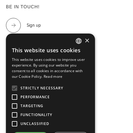
BE IN TOUCH!
Sign up
×
This website uses cookies
GREEK
CONTACT US
This website uses cookies to improve user
ENGLISH
experience. By using our website you
Tel.: 2310 488 440 & 2310 488 447
consent to all cookies in accordance with
our Cookie Policy.
Read more
info@imperialfloor.gr
STRICTLY NECESSARY
PERFORMANCE
TARGETING
FUNCTIONALITY
UNCLASSIFIED